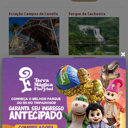
Estação Campos de Canella
Parque da Cachoeira
×
Saiba Mais
Saiba Mais
Oferta Exclusiva!
Só é necessário se inscrever em nosso portal
Nome: