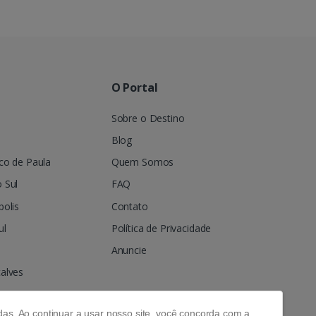
O Portal
Sobre o Destino
Blog
co de Paula
Quem Somos
 Sul
FAQ
olis
Contato
ul
Política de Privacidade
Anuncie
alves
as. Ao continuar a usar nosso site, você concorda com a