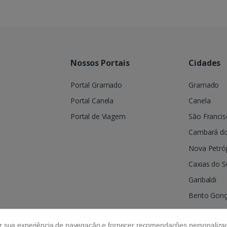
Nossos Portais
Cidades
Portal Gramado
Gramado
Portal Canela
Canela
Portal de Viagem
São Francis
Cambará do
Nova Petróp
Caxias do S
Garibaldi
Bento Gonç
Farroupilha
ar sua experiência de navegação e fornecer recomendações personalizad