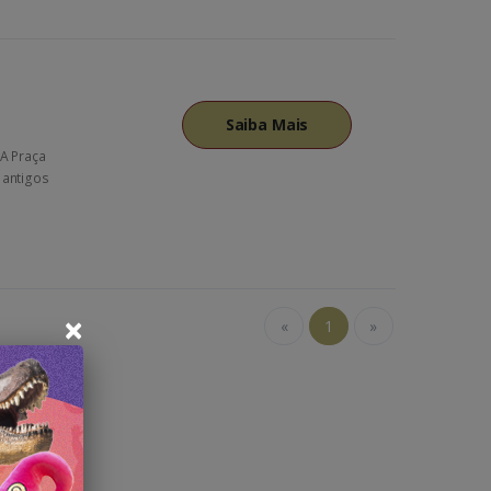
Saiba Mais
oA Praça
 antigos
×
«
1
»