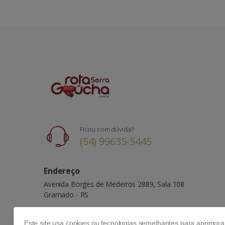
Ficou com dúvida?
(54) 99635-5445
Endereço
Avenida Borges de Medeiros 2889, Sala 108
Gramado - RS
Este site usa cookies ou tecnologias semelhantes para aprimor