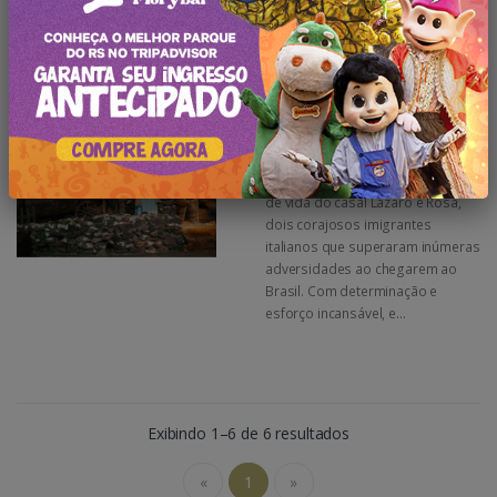
a 1889 e ocupa...
Parques e Museus
Parque Cultural Epopeia Italiana
Explore a emocionante trajetória
de vida do casal Lázaro e Rosa,
dois corajosos imigrantes
italianos que superaram inúmeras
adversidades ao chegarem ao
Brasil. Com determinação e
esforço incansável, e...
Exibindo 1–6 de 6 resultados
«
1
»