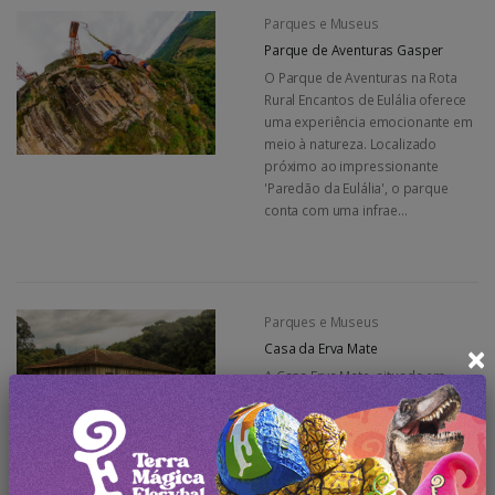
Parques e Museus
Parque de Aventuras Gasper
O Parque de Aventuras na Rota
Rural Encantos de Eulália oferece
uma experiência emocionante em
meio à natureza. Localizado
próximo ao impressionante
'Paredão da Eulália', o parque
conta com uma infrae...
Parques e Museus
×
Casa da Erva Mate
A Casa Erva Mate, situada em
Bento Gonçalves, no estado do
Rio Grande do Sul, Brasil,
representa um importante marco
na rica tradição da Serra Gaúcha.
Esta residência histórica remonta