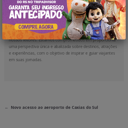
A equipe da redação do Rota Serra Gaúcha é composta por
jornalistas e editores altamente especializados, dedicados a
produzir conteúdo de excelência focado no turismo em
âmbito regional e nacional. Nossa equipe traz consigo um
profundo conhecimento e paixão pelo setor, permitindo-nos
oferecer informações abrangentes e envolventes para os
nossos leitores. Estamos comprometidos em proporcionar
uma perspectiva única e abalizada sobre destinos, atrações
e experiências, com o objetivo de inspirar e guiar viajantes
em suas jornadas.
←
Novo acesso ao aeroporto de Caxias do Sul