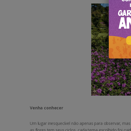
Venha conhecer
Um lugar inesquecível não apenas para observar, mas 
as flores tem seus ciclos, cada tema escolhido foi c