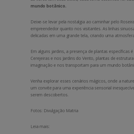
mundo botânico.
Deixe-se levar pela nostalgia ao caminhar pelo Rosei
empreendedor quanto nos visitantes. As linhas sinuos
delicadas em uma grande tela, criando uma atmosfer
Em alguns jardins, a presença de plantas específicas
Cerejeiras e nos Jardins do Vento, plantas de estrutu
imaginação e nos transportam para um mundo botânic
Venha explorar esses cenários mágicos, onde a nature
um convite para uma experiência sensorial inesquecív
serem descobertos.
Fotos
:
Divulgação Matria
Leia mais: