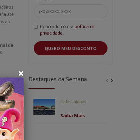
adeiros
fia até
as ao
Concordo com a
política de
privacidade
.
onal de
QUERO MEU DESCONTO
as
×
Destaques da Semana
ossui
e
Café Tainhas
, todos
Saiba Mais