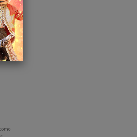
m como
te