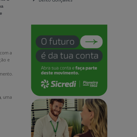
ma
de
 com a
ção e
mento.
a
, uma