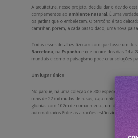
A arquitetura, nesse projeto, decidiu dar o devido d
complementos ao
ambiente natural
. É uma verdad
os jardins que o embelezam. O território é tão deli
caminhar, porém, a cada passo dado, uma nova paisag
Todos esses detalhes fizeram com que fosse um dos p
Barcelona
, na
Espanha
e que ocorre dos dias 24 a 2
mundiais e como o paisagismo pode criar soluções pa
Um lugar único
No parque, há uma coleção de 300 espécies diferentes
mais de 22 mil mudas de rosas, cujo material genético
glicínias com 102m de comprimento, um dos maiores 
automatizados.Entre as atracões estão ainda um charm