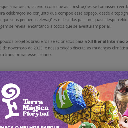
estaque à natureza, fazendo com que as construções se tornassem verd
eira celebração ao conjunto que compõe esse espaço, desde a topogra
cado que suas pequenas elevações e descidas passam quase despercebid
em se revela, encantando a todos que se aventuram por ali.
oucos projetos brasileiros selecionados para a
XII Bienal Internaci
8 de novembro de 2023, e nessa edição discute as mudanças climátic
ra transformar esse cenário.
 de plantas. São 9 milhões de mudas de flores, sendo que o roseiral p
 foi trazido da
Alemanha
. Além disso, há 12 mil árvores e um túnel d
do mundo. Para a irrigação, foram instalados 20 km de equipamentos
oso restaurante, passeio de barco, uma loja de flores e muito mais.