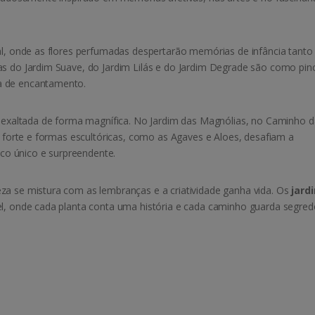
ral, onde as flores perfumadas despertarão memórias de infância tanto
as do Jardim Suave, do Jardim Lilás e do Jardim Degrade são como pin
a de encantamento.
 é exaltada de forma magnífica. No Jardim das Magnólias, no Caminho 
ra forte e formas escultóricas, como as Agaves e Aloes, desafiam a
o único e surpreendente.
za se mistura com as lembranças e a criatividade ganha vida. Os
jard
el, onde cada planta conta uma história e cada caminho guarda segred