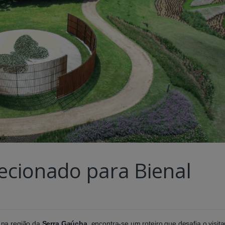
lecionado para Bienal
 na região da
Serra Gaúcha
, encontra-se um roteiro que desafia o visita