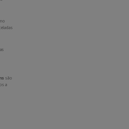
 no
celadas
das
ins
são
os a