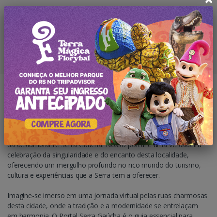
Bem-vindo ao Rota Serra Gaúcha, uma plataforma dedicada a te
mostrar todos os atrativos desse destino, aninhado nas colinas
da deslumbrante Serra Gaúcha. Nosso portal é uma verdadeira
celebração da singularidade e do encanto desta localidade,
oferecendo um mergulho profundo no rico mundo do turismo,
cultura e experiências que a Serra tem a oferecer.
Imagine-se imerso em uma jornada virtual pelas ruas charmosas
desta cidade, onde a tradição e a modernidade se entrelaçam
em harmonia. O Portal Serra Gaúcha é o guia essencial para