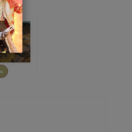
dino
is