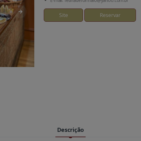
E-mail: fetinadeformaio@yahoo.com.br
Site
Reservar
Descrição