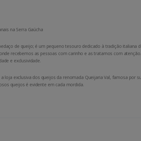
anais na Serra Gaúcha
edaço de queijo; é um pequeno tesouro dedicado à tradição italiana de
r onde recebemos as pessoas com carinho e as tratamos com atenção
ade e exclusividade.
a loja exclusiva dos queijos da renomada Queijaria Val, famosa por s
ciosos queijos é evidente em cada mordida.