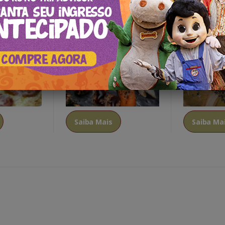
na's
Yōsai Culinária Oriental
Colline Giar
Saiba Mais
Saiba Ma