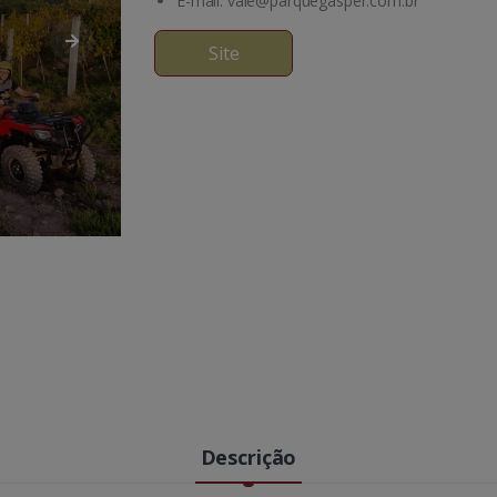
E-mail: vale@parquegasper.com.br
Site
Descrição