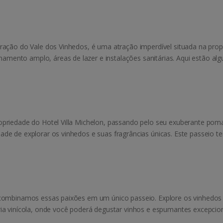
ração do Vale dos Vinhedos, é uma atração imperdível situada na propri
mento amplo, áreas de lazer e instalações sanitárias. Aqui estão al
opriedade do Hotel Villa Michelon, passando pelo seu exuberante poma
ade de explorar os vinhedos e suas fragrâncias únicas. Este passeio
 combinamos essas paixões em um único passeio. Explore os vinhedos 
ria vinícola, onde você poderá degustar vinhos e espumantes excepcio