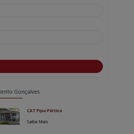
Bento Gonçalves
CAT Pipa Pórtico
Saiba Mais