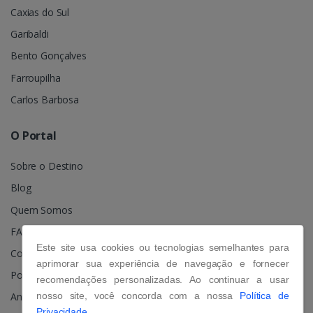
Caxias do Sul
Garibaldi
Bento Gonçalves
Farroupilha
Carlos Barbosa
O Portal
Sobre o Destino
Blog
Quem Somos
FAQ
Este site usa cookies ou tecnologias semelhantes para
Contato
aprimorar sua experiência de navegação e fornecer
Política de Privacidade
recomendações personalizadas. Ao continuar a usar
nosso site, você concorda com a nossa
Política de
Anuncie
Privacidade.