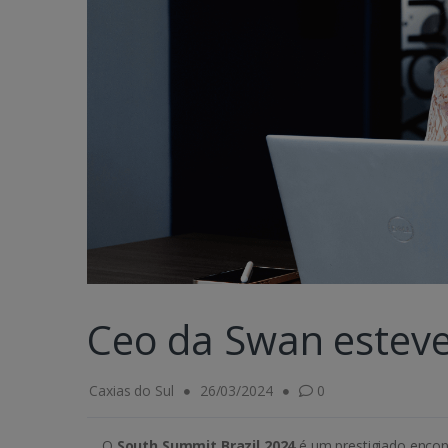
Ceo da Swan esteve
Caxias do Sul
26/03/2024
0
O
South Summit Brazil 2024
é um prestigiado encon