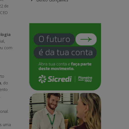
22 de
a CEO
logia
al,
deu com
rto
a
, do
ento
.
onal.
es uma