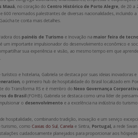
s Mauá
, no coração do
Centro Histórico de Porto Alegre
, de 20 a 
e 600 renomados palestrantes de diversas nacionalidades, incluindo 
 Gaúcha te conta mais detalhes.
uradora dos
painéis de Turismo
e Inovação na
maior feira de tecno
mo é um importante impulsionador do desenvolvimento econômico e soci
ompartilhar sua experiência e visão, ao mesmo tempo em que apren
.
urístico e hotelaria, Gabriela se destaca por suas ideias inovadoras e
neration
, o primeiro hub de hospitalidade do Brasil localizado em Po
dente do Transforma RS e é membro do
Nexo Governança Corporativ
os do Brasil
(FOHB). Gabriela se destaca como uma líder de pensam
mpulsionar o
desenvolvimento
e a excelência na indústria do turismo
de hospitalidade, combinando tradição, inovação e um serviço excepci
 e turismo, como
Caxias do Sul
,
Canela
e Sintra,
Portugal,
a rede Swan
 instalações cuidadosamente planejados para proporcionar aos hósped