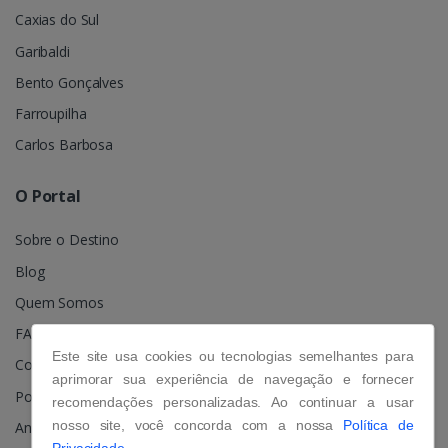
Caxias do Sul
Garibaldi
Bento Gonçalves
Farroupilha
Carlos Barbosa
O Portal
Sobre o Destino
Blog
Quem Somos
FAQ
Este site usa cookies ou tecnologias semelhantes para
Contato
aprimorar sua experiência de navegação e fornecer
Política de Privacidade
recomendações personalizadas. Ao continuar a usar
nosso site, você concorda com a nossa
Política de
Anuncie