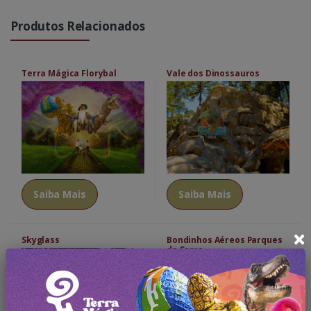
Produtos Relacionados
Terra Mágica Florybal
Vale dos Dinossauros
Saiba Mais
Saiba Mais
×
Skyglass
Bondinhos Aéreos Parques
da Serra