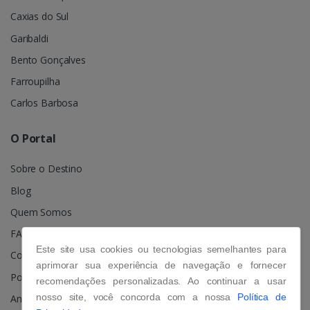
Caxias do Sul
Garibaldi
Bento Gonçalves
Farroupilha
Carlos Barbosa
O Portal
Sobre o Destino
Blog
Quem Somos
FAQ
Este site usa cookies ou tecnologias semelhantes para
Contato
aprimorar sua experiência de navegação e fornecer
Política de Privacidade
recomendações personalizadas. Ao continuar a usar
nosso site, você concorda com a nossa
Política de
Anuncie