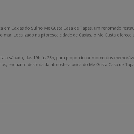
a em Caxias do Sul no Me Gusta Casa de Tapas, um renomado restaura
do mar. Localizado na pitoresca cidade de Caxias, o Me Gusta oferec
arta a sábado, das 19h às 23h, para proporcionar momentos memorávei
cos, enquanto desfruta da atmosfera única do Me Gusta Casa de Tapas