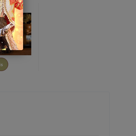
a e Bar
is