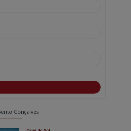
Bento Gonçalves
Cave do Sol