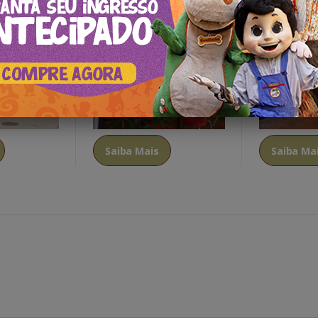
s
CATNA - Centro
Boaz Cozinh
Saiba Mais
Saiba Ma