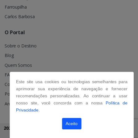
Farroupilha
Carlos Barbosa
O Portal
Sobre o Destino
Blog
Quem Somos
FAQ
Este site usa cookies ou tecnologias semelhantes para
Contato
aprimorar sua experiência de navegação e fornecer
Política de Privacidade
recomendações personalizadas. Ao continuar a usar
nosso site, você concorda com a nossa
Política de
Anuncie
Privacidade.
Aceito
2026 © Grupo Portal Gramado
Todos os direitos reservados.