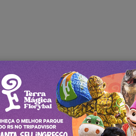
ia Temática
Maximilia Fondue
Johnny Roc