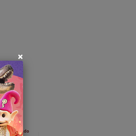
×
kets Gramado