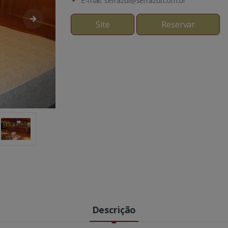
E-mail: serrazul@serrazul.com.br
Site
Reservar
Descrição