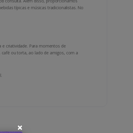
sob consulta. Além disso, proporcionamos
idas típicas e músicas tradicionalistas. No
a e criatividade. Para momentos de
, café ou torta, ao lado de amigos, com a
.
×