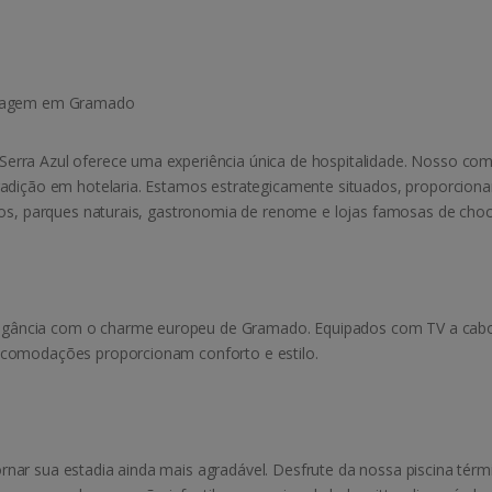
pedagem em Gramado
Serra Azul oferece uma experiência única de hospitalidade. Nosso c
tradição em hotelaria. Estamos estrategicamente situados, proporcion
ntos, parques naturais, gastronomia de renome e lojas famosas de choc
ância com o charme europeu de Gramado. Equipados com TV a cabo, t
 acomodações proporcionam conforto e estilo.
nar sua estadia ainda mais agradável. Desfrute da nossa piscina térm