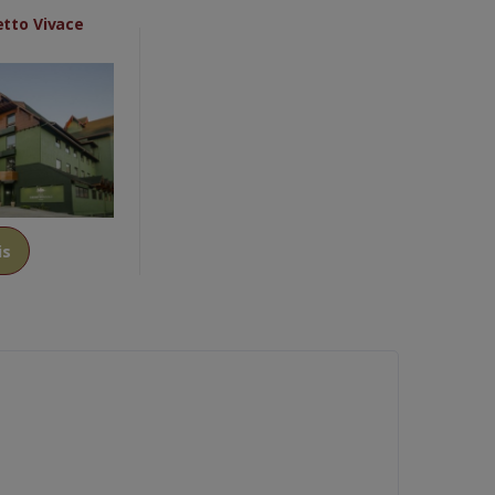
etto Vivace
is