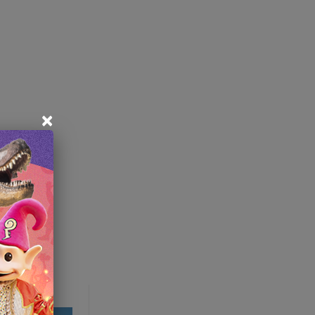
×
 do Vale