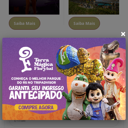
Saiba Mais
Saiba Mais
×
Oferta Exclusiva!
Só é necessário se inscrever em nosso portal
Nome:
E-mail: