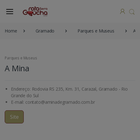
Home
Gramado
Parques e Museus
A M
Parques e Museus
A Mina
Endereço: Rodovia RS 235, Km. 31, Carazal, Gramado - Rio
Grande do Sul
E-mail: contato@aminadegramado.com.br
Site