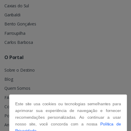
Caxias do Sul
Garibaldi
Bento Gonçalves
Farroupilha
Carlos Barbosa
O Portal
Sobre o Destino
Blog
Quem Somos
FAQ
Este site usa cookies ou tecnologias semelhantes para
Contato
aprimorar sua experiência de navegação e fornecer
Política de Privacidade
recomendações personalizadas. Ao continuar a usar
nosso site, você concorda com a nossa
Política de
Anuncie
Privacidade.