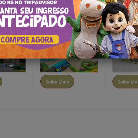
Acquamotion Parque
A Mina
Aquático Com Transporte
e Almoço Incluso
Saiba Mais
Saiba Ma