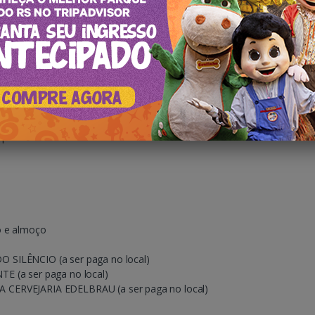
 WhatsApp: 54 996355445
 custo adicional)
ípica alemã
o e almoço
 SILÊNCIO (a ser paga no local)
E (a ser paga no local)
CERVEJARIA EDELBRAU (a ser paga no local)