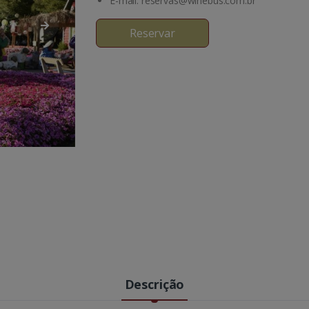
E-mail: reservas@winebus.com.br
Reservar
Descrição