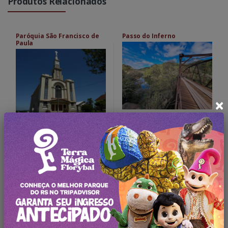
Produtos Relacionados
Paróquia São Francisco de
Passo do Inferno
Paula
×
Saiba Mais
Saiba Mais
Oferta Exclusiva!
Só é necessário se inscrever em nosso portal