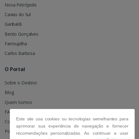
Nova Petrópolis
Caxias do Sul
Garibaldi
Bento Gonçalves
Farroupilha
Carlos Barbosa
O Portal
Sobre o Destino
Blog
Quem Somos
FAQ
Este site usa cookies ou tecnologias semelhantes para
Contato
aprimorar sua experiência de navegação e fornecer
Política de Privacidade
recomendações personalizadas. Ao continuar a usar