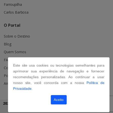
Farroupilha
Carlos Barbosa
O Portal
Sobre o Destino
Blog
Quem Somos
FAQ
Este site usa cookies ou tecnologias semelhantes para
Contato
aprimorar sua experiência de navegação e fornecer
Política de Privacidade
recomendações personalizadas. Ao continuar a usar
nosso site, você concorda com a nossa
Política de
Anuncie
Privacidade.
Aceito
2026 © Grupo Portal Gramado
Todos os direitos reservados.