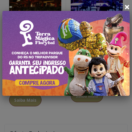
×
Saiba Mais
Saiba Mais
Chama de Fogo
C'est Miuex - Fondue
Churrascaria
Saiba Mais
Saiba Mais