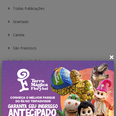
Todas Publicações
Gramado
Canela
São Francisco
×
Cambará do Sul
Nova Petrópolis
Caxias do Sul
Garibaldi
Bento Gonçalves