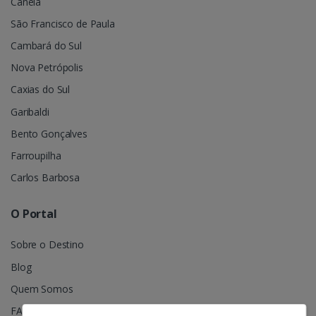
Canela
São Francisco de Paula
Cambará do Sul
Nova Petrópolis
Caxias do Sul
Garibaldi
Bento Gonçalves
Farroupilha
Carlos Barbosa
O Portal
Sobre o Destino
Blog
Quem Somos
FAQ