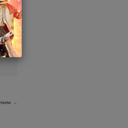
ação
urismo
→