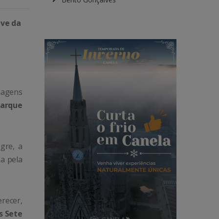
ave da
magens
arque
gre, a
a pela
recer,
s Sete