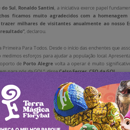
 do Sul
,
Ronaldo Santini
, a iniciativa exerce papel fundame
chos ficamos muito agradecidos com a homenagem 
 trazer milhares de visitantes anualmente ao nosso E
 resultado”
, declarou.
a Primeira Para Todos. Desde o início das enchentes que ass
o medimos esforços para ajudar a população local. Apresent
roporto de
Porto Alegre
volta a operar é muito significati
 tem para nós da GOL”, disse
Celso Ferrer, CEO da GOL.