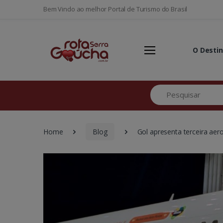
Bem Vindo ao melhor Portal de Turismo do Brasil
O Desti
Pesquisar
Home
Blog
Gol apresenta terceira aer