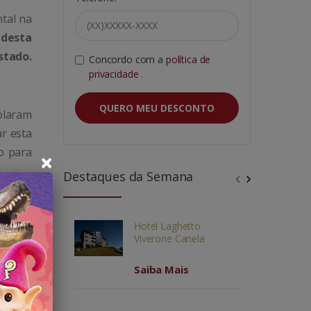
ntal na
desta
stado.
Concordo com a
política de
privacidade
.
QUERO MEU DESCONTO
olaram
ar esta
vo para
×
Destaques da Semana
Hotel Laghetto
Viverone Canela
Saiba Mais