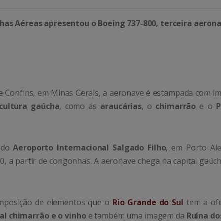
has Aéreas apresentou o Boeing 737-800, terceira aeron
e Confins, em Minas Gerais, a aeronave é estampada com i
cultura gaúcha
, como as
araucárias
, o
chimarrão
e o
P
s do
Aeroporto Internacional Salgado Filho
, em Porto Ale
0, a partir de congonhas. A aeronave chega na capital gaúch
mposição de elementos que o
Rio Grande do Sul
tem a ofe
al chimarrão e o vinho
e também uma imagem da
Ruína do