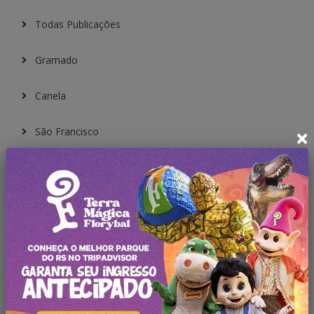
Todas Publicações
Gramado
Canela
×
São Francisco
Cambará do Sul
Nova Petrópolis
Caxias do Sul
Garibaldi
Bento Gonçalves