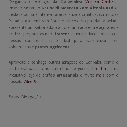
"Segundo o enólogo da Cooperativa
Vinícola Garibaldi
,
Ricardo Morari, o
Garibaldi Moscato Zero Álcool Rosé
se
destaca por sua intensa característica aromática, com notas
frutadas que lembram flores e cítricos. No paladar, a bebida
apresenta um sabor adocicado, equilibrado entre açúcares e
acidez, proporcionando
frescor
e intensidade. Por conta
dessas características, é ideal para harmonizar com
sobremesas e
pratos agridoces
."
Aproveite e conheça outras atrações de Garibaldi, como o
tradicional passeio no caminhão de guerra
Tim Tim
, uma
irresistível loja de
trufas artesanais
e muito mais com o
passeio
Wine Bus
.
Fotos: Divulgação