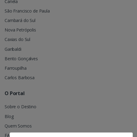
Canela
São Francisco de Paula
Cambará do Sul
Nova Petrópolis
Caxias do Sul
Garibaldi
Bento Gonçalves
Farroupilha
Carlos Barbosa
O Portal
Sobre o Destino
Blog
Quem Somos
FAQ