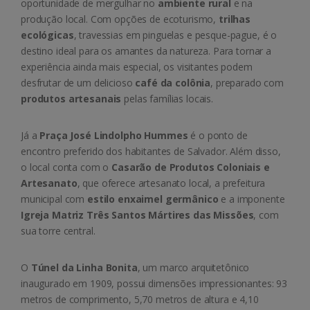
oportunidade de mergulhar no
ambiente rural
e na
produção local. Com opções de ecoturismo,
trilhas
ecológicas
, travessias em pinguelas e pesque-pague, é o
destino ideal para os amantes da natureza. Para tornar a
experiência ainda mais especial, os visitantes podem
desfrutar de um delicioso
café da colônia
, preparado com
produtos artesanais
pelas famílias locais.
Já a
Praça José Lindolpho Hummes
é o ponto de
encontro preferido dos habitantes de Salvador. Além disso,
o local conta com o
Casarão de Produtos Coloniais e
Artesanato
, que oferece artesanato local, a prefeitura
municipal com
estilo enxaimel germânico
e a imponente
Igreja Matriz Três Santos Mártires das Missões
, com
sua torre central.
O
Túnel da Linha Bonita
, um marco arquitetônico
inaugurado em 1909, possui dimensões impressionantes: 93
metros de comprimento, 5,70 metros de altura e 4,10