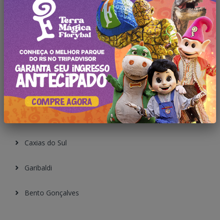
Gramado
Canela
São Francisco
Cambará do Sul
Nova Petrópolis
Caxias do Sul
Garibaldi
Bento Gonçalves