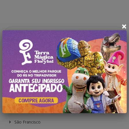
×
Pesquisar no Blog
Categorias
Todas Publicações
Gramado
Canela
São Francisco