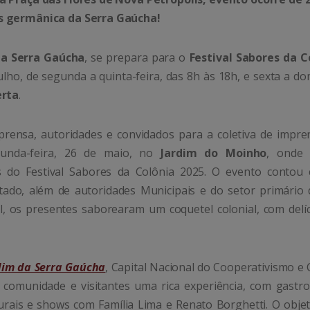
is germânica da Serra Gaúcha!
a Serra Gaúcha
, se prepara para o
Festival Sabores da C
ulho, de segunda a quinta-feira, das 8h às 18h, e sexta a d
erta
.
rensa, autoridades e convidados para a coletiva de impre
gunda-feira, 26 de maio, no
Jardim do Moinho
, onde
s do Festival Sabores da Colônia 2025. O evento contou
tado, além de autoridades Municipais e do setor primário 
, os presentes saborearam um coquetel colonial, com delíc
dim da Serra Gaúcha
, Capital Nacional do Cooperativismo e 
à comunidade e visitantes uma rica experiência, com gastr
lturais e shows com Família Lima e Renato Borghetti. O obje