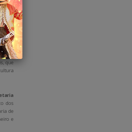
is, que
cultura
etaria
ato dos
ria de
eiro e