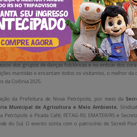
ssos dos grupos de danças folclóricas e no entoar dos cora
dições mantidas e encantam todos os visitantes, o melhor da 
es da Colônia 2025.
ação da Prefeitura de Nova Petrópolis, por meio da
Secr
aria Municipal de Agricultura e Meio Ambiente
, Sindic
a Petrópolis e Picada Café; FETAG-RS; EMATER/RS e Secreta
e do Sul. O evento conta com o patrocínio de Sicredi Pion