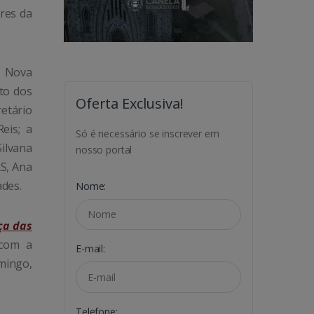
ores da
e Nova
ato dos
Oferta Exclusiva!
etário
eis; a
Só é necessário se inscrever em
ilvana
nosso portal
S, Ana
ades.
Nome:
ça das
 com a
E-mail:
omingo,
Telefone: