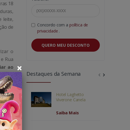
tras 18
aduras,
 leite,
Concordo com a
política de
ação de
privacidade
.
QUERO MEU DESCONTO
izar o
 e Rua
×
iar ao
Destaques da Semana
Hotel Laghetto
Viverone Canela
Saiba Mais