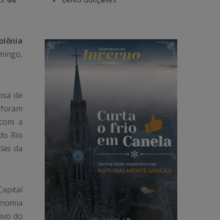
olônia
omingo,
nsa de
 foram
 com a
do Rio
ias da
Capital
onomia
tivo do