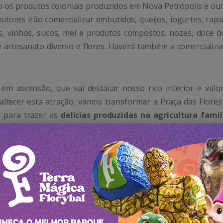
ão os produtos coloniais produzidos em Nova Petrópolis e ou
itores irão comercializar embutidos, queijos, iogurtes, rap
s, vinhos, sucos, mel e produtos compostos, nozes, doce de
de artesanato diverso e flores. Haverá também a comercializ
em ascensão, que vai destacar nosso rico interior e valor
altecer esta atração, vamos transformar a Praça das Flores
 para trazer as
delícias produzidas na agricultura famil
eito de Nova Petrópolis,
Daniel Carlos Michaelsen
.