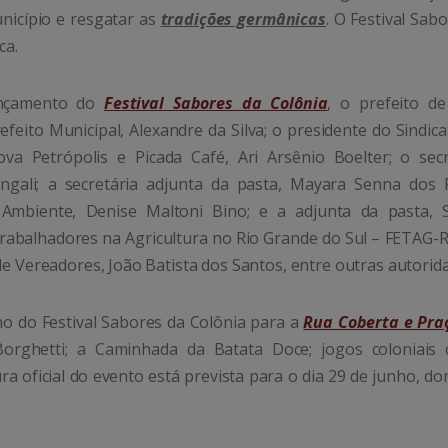
nicípio e resgatar as
tradições germânicas
. O Festival Sab
ca.
lançamento do
Festival Sabores da Colônia
, o prefeito d
refeito Municipal, Alexandre da Silva; o presidente do Sindic
va Petrópolis e Picada Café, Ari Arsênio Boelter; o secr
ngali; a secretária adjunta da pasta, Mayara Senna dos R
 Ambiente, Denise Maltoni Bino; e a adjunta da pasta, S
Trabalhadores na Agricultura no Rio Grande do Sul – FETAG-R
de Vereadores, João Batista dos Santos, entre outras autorid
no do Festival Sabores da Colônia para a
Rua Coberta e Pra
rghetti; a Caminhada da Batata Doce; jogos coloniais
ura oficial do evento está prevista para o dia 29 de junho, d