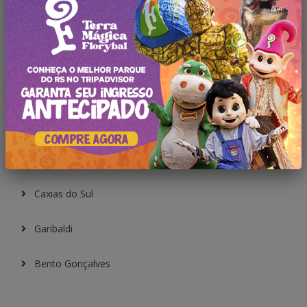
Gramado
Canela
São Francisco
Cambará do Sul
Nova Petrópolis
Caxias do Sul
Garibaldi
Bento Gonçalves