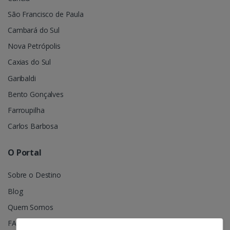
São Francisco de Paula
Cambará do Sul
Nova Petrópolis
Caxias do Sul
Garibaldi
Bento Gonçalves
Farroupilha
Carlos Barbosa
O Portal
Sobre o Destino
Blog
Quem Somos
FAQ