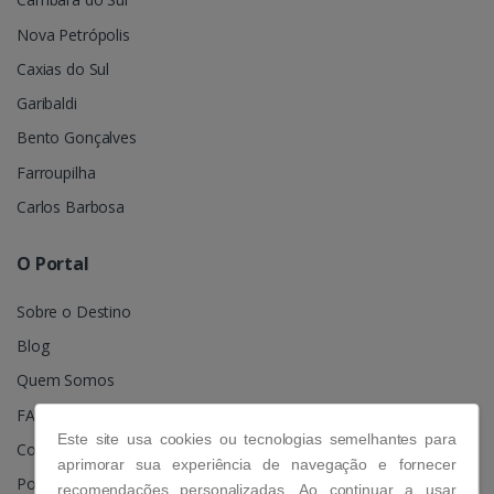
Nova Petrópolis
Caxias do Sul
Garibaldi
Bento Gonçalves
Farroupilha
Carlos Barbosa
O Portal
Sobre o Destino
Blog
Quem Somos
FAQ
Este site usa cookies ou tecnologias semelhantes para
Contato
aprimorar sua experiência de navegação e fornecer
Política de Privacidade
recomendações personalizadas. Ao continuar a usar