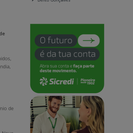
 de
nidos,
ndia,
ínio de