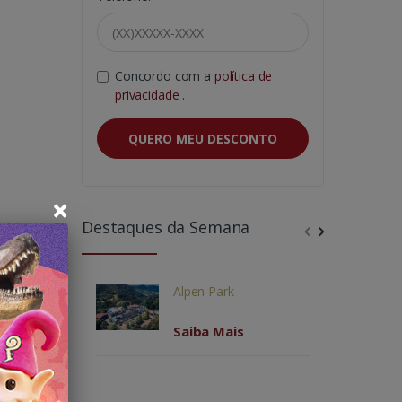
Concordo com a
política de
privacidade
.
QUERO MEU DESCONTO
×
Destaques da Semana
antado
arquês
etto
e
Alpen Park
ruki e
Saiba Mais