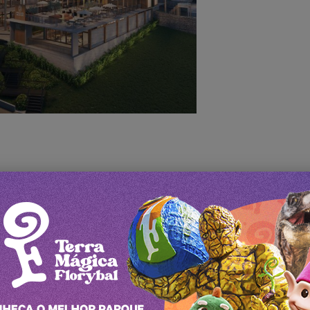
vembro desse ano, desenvolvido em 2022, o
Boulevard Enc
arcas de destaque nacional e internacional, como M
es, Thérapi, Lidio Carraro, Cia do Jardim, Indigo,
Lagh
a com o apoio de patrocinadores, como Baldo e Sicredi, F