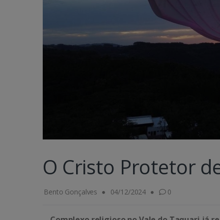
O Cristo Protetor 
Bento Gonçalves
04/12/2024
0
Complexo religioso no Vale do Taquari já re