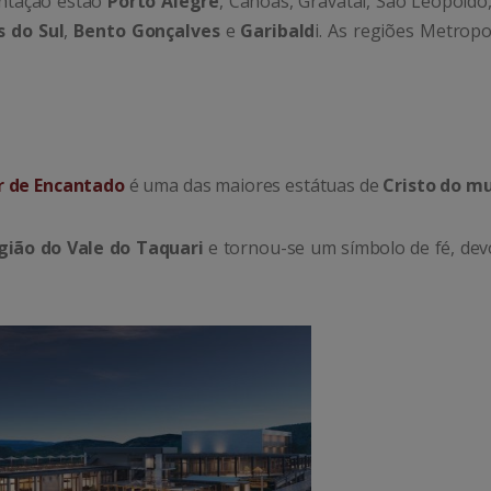
ntação estão
Porto Alegre
, Canoas, Gravataí, São Leopoldo
s do Sul
,
Bento Gonçalves
e
Garibald
i.
As regiões Metropol
r de Encantado
é uma das maiores estátuas de
Cristo do m
gião do Vale do Taquari
e tornou-se um símbolo de fé, dev