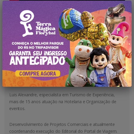
TEXTO:
TRIO Comunicação Integrada
Luis Sebastiani
Luis Alexandre, especialista em Turismo de Experiência,
mais de 15 anos atuação na Hotelaria e Organização de
eventos.
Desenvolvimento de Projetos Comerciais e atualmente
coordenando execução do Editorial do Portal de Viagem.