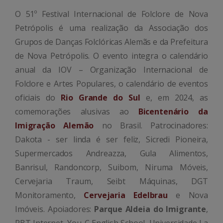
O 51º Festival Internacional de Folclore de Nova
Petrópolis é uma realização da Associação dos
Grupos de Danças Folclóricas Alemãs e da Prefeitura
de Nova Petrópolis. O evento integra o calendário
anual da IOV – Organização Internacional de
Folclore e Artes Populares, o calendário de eventos
oficiais do
Rio Grande do Sul
e, em 2024, as
comemorações alusivas ao
Bicentenário da
Imigração Alemão
no Brasil. Patrocinadores:
Dakota - ser linda é ser feliz, Sicredi Pioneira,
Supermercados Andreazza, Gula Alimentos,
Banrisul, Randoncorp, Suibom, Niruma Móveis,
Cervejaria Traum, Seibt Máquinas, DGT
Monitoramento,
Cervejaria Edelbrau
e Nova
Imóveis. Apoiadores:
Parque Aldeia do Imigrante
,
RBT Internet, You-C English School, Universidade La