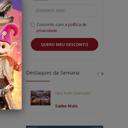
pectiva
m suas
Concordo com a
política de
privacidade
.
QUERO MEU DESCONTO
ópolis
→
Destaques da Semana
Nba Park Gramado
Saiba Mais