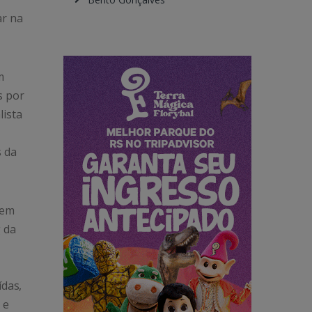
ar na
m
s por
lista
s da
 em
g da
ídas,
 e