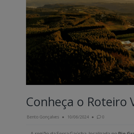
Conheça o Roteiro V
Bento Gonçalves
10/06/2024
0
A região da Serra Gaúcha, localizada no
Rio Gr