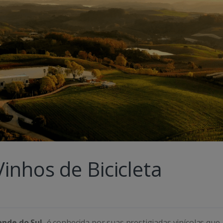
inhos de Bicicleta
ande do Sul,
é conhecida por suas prestigiadas vinícolas que