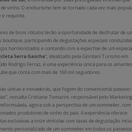
 de vinho. O enoturismo tem se tornado cada vez mais popul
 e requinte.
ores de bons rótulos terão a oportunidade de desfrutar de u
las boutique, participando de degustações especiais conduzida
oços harmonizados e contando com a expertise de um especia
cicleta Serra Gaúcha
", idealizado pela Giordani Turismo em
údo Rodrigo Ferraz, é uma experiência única para os amante
be que conta com mais de 160 mil seguidores.
ncias únicas e inovadoras, que fogem do convencional passeio
adas", ressalta Cristiane Tomazini, responsável pelo Marketin
 reformulada, agora sob a perspectiva de um sommelier, com
mados produtores de vinho do país. A experiência oferece
tas exclusivas a onze vinícolas com taxas de degustação inclu
mento personalizado de um sommelier em todos os passeios