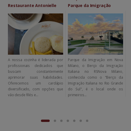
Restaurante Antonielle
Parque da Imigração
H
A nossa cozinha é liderada por
Parque da Imigração em Nova
O
profissionais dedicados que
Milano, o Berço da Imigração
E
buscam constantemente
Italiana no RSNova Milano,
R
aprimorar suas habilidades.
conhecida como o "Berço da
d
Oferecemos um cardápio
Imigração Italiana no Rio Grande
C
diversificado, com opções que
do Sul", é o local onde os
e
vão desde filés e...
primeiros...
c