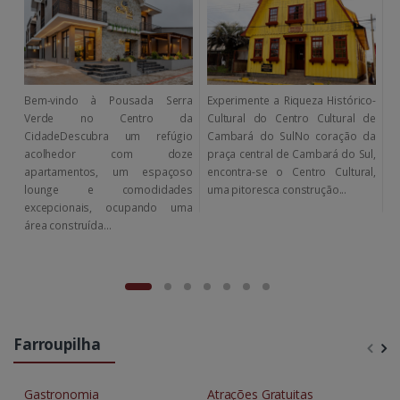
Bem-vindo à Pousada Serra
Experimente a Riqueza Histórico-
C
Verde no Centro da
Cultural do Centro Cultural de
H
CidadeDescubra um refúgio
Cambará do SulNo coração da
C
acolhedor com doze
praça central de Cambará do Sul,
d
apartamentos, um espaçoso
encontra-se o Centro Cultural,
C
lounge e comodidades
uma pitoresca construção...
p
excepcionais, ocupando uma
C
área construída...
Farroupilha
Gastronomia
Atrações Gratuitas
H