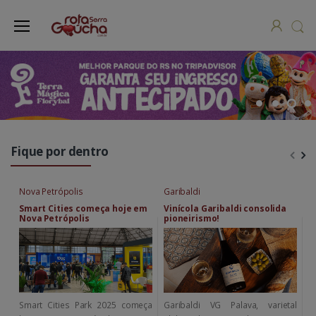
Fique por dentro
Nova Petrópolis
Garibaldi
C
Smart Cities começa hoje em
Vinícola Garibaldi consolida
C
Nova Petrópolis
pioneirismo!
n
Smart Cities Park 2025 começa
Garibaldi VG Palava, varietal
O