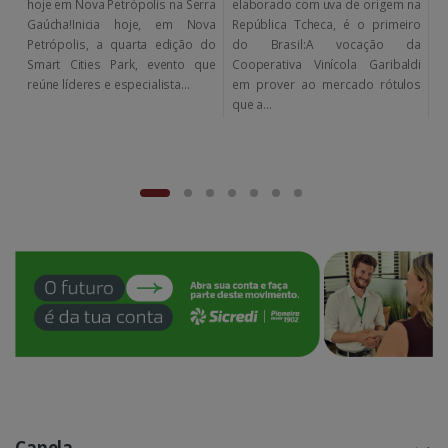
hoje em Nova Petrópolis na Serra
elaborado com uva de origem na
p
Gaúcha!Inicia hoje, em Nova
República Tcheca, é o primeiro
c
Petrópolis, a quarta edição do
do Brasil:A vocação da
f
Smart Cities Park, evento que
Cooperativa Vinícola Garibaldi
c
reúne líderes e especialista...
em prover ao mercado rótulos
R
que a...
a
Canela