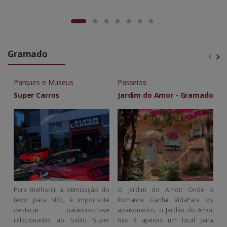
Gramado
Parques e Museus
Passeios
G
Super Carros
Jardim do Amor - Gramado
C
B
Para melhorar a otimização do
O Jardim do Amor: Onde o
O
texto para SEO, é importante
Romance Ganha VidaPara os
G
destacar palavras-chave
apaixonados, o Jardim do Amor
G
relacionadas ao Salão Super
não é apenas um local para
p