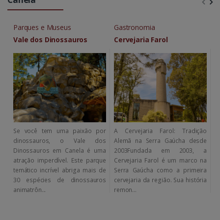
Parques e Museus
Gastronomia
P
Vale dos Dinossauros
Cervejaria Farol
M
Se você tem uma paixão por
A Cervejaria Farol: Tradição
N
dinossauros, o Vale dos
Alemã na Serra Gaúcha desde
G
Dinossauros em Canela é uma
2003Fundada em 2003, a
A
atração imperdível. Este parque
Cervejaria Farol é um marco na
m
temático incrível abriga mais de
Serra Gaúcha como a primeira
C
30 espécies de dinossauros
cervejaria da região. Sua história
ve
animatrôn...
remon...