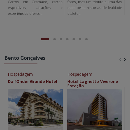
Carros em Gramado, carros
fotos, mas um tributo a uma das
c
esportivos, atrações e
mais belas histórias de lealdade
B
experiências ofereci...
e afeto...
Bento Gonçalves
Hospedagem
Hospedagem
G
Dall’Onder Grande Hotel
Hotel Laghetto Viverone
C
Estação